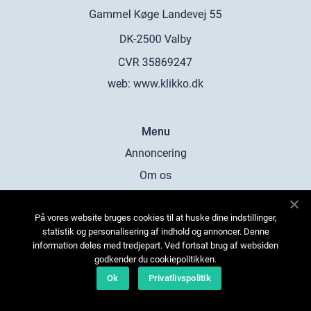
web:
www.klikko.dk
Menu
Annoncering
Om os
Cookies
På vores website bruges cookies til at huske dine indstillinger,
Kontakt os
statistik og personalisering af indhold og annoncer. Denne
Sitemap
information deles med tredjepart. Ved fortsat brug af websiden
godkender du cookiepolitikken.
Ok
Privatlivspolitik