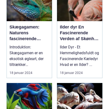
Skægagamen:
Ilder dyr En
Naturens
Fascinerende
fascinerende
Verden af Skønhed
krybdyr
og Energi
Introduktion:
Ilder Dyr - Et
Skægagamen er en
Hemmelighedsfuldt og
eksotisk øgleart, der
Fascinerende Kæledyr
tiltrækker
Hvad er en Ilder? ...
opmærksomhed fra
18 januar 2024
18 januar 2024
dyreejere og dyreel...