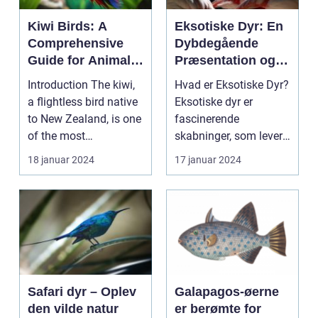
Kiwi Birds: A
Eksotiske Dyr: En
Comprehensive
Dybdegående
Guide for Animal
Præsentation og
Lovers
Historisk
Introduction The kiwi,
Hvad er Eksotiske Dyr?
Gennemgang
a flightless bird native
Eksotiske dyr er
to New Zealand, is one
fascinerende
of the most
skabninger, som lever
fascinating and ...
uden for vores daglige
18 januar 2024
17 januar 2024
o...
Safari dyr – Oplev
Galapagos-øerne
den vilde natur
er berømte for