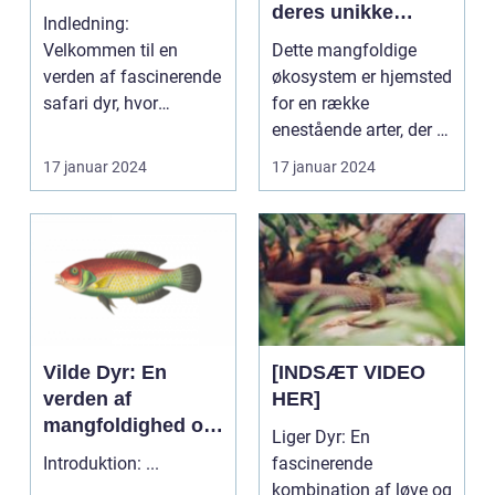
deres unikke
Indledning:
dyreliv, der har
Velkommen til en
Dette mangfoldige
tiltrukket
verden af fascinerende
økosystem er hjemsted
dyreentusiaster og
safari dyr, hvor
for en række
naturforskere i
dyreriget møder den
enestående arter, der er
årtier
vilde natur...
tilpasset de særlige f...
17 januar 2024
17 januar 2024
Vilde Dyr: En
[INDSÆT VIDEO
verden af
HER]
mangfoldighed og
Liger Dyr: En
skønhed
Introduktion: ...
fascinerende
kombination af løve og