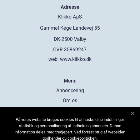
Adresse
web:
www.klikko.dk
Menu
Annoncering
Om os
Cookies
På vores website bruges cookies til at huske dine indstillinger,
Kontakt os
statistik og personalisering af indhold og annoncer. Denne
Sitemap
information deles med tredjepart. Ved fortsat brug af websiden
godkender du cookiepolitikken.