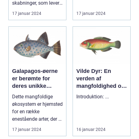
skabninger, som lever
dyreriget møder den
uden for vores daglige
vilde natur...
17 januar 2024
17 januar 2024
o...
Galapagos-øerne
Vilde Dyr: En
er berømte for
verden af
deres unikke
mangfoldighed og
dyreliv, der har
skønhed
Dette mangfoldige
Introduktion: ...
tiltrukket
økosystem er hjemsted
dyreentusiaster og
for en række
naturforskere i
enestående arter, der er
årtier
tilpasset de særlige f...
17 januar 2024
16 januar 2024