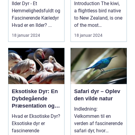
og Energi
Lovers
Ilder Dyr - Et
Introduction The kiwi,
Hemmelighedsfuldt og
a flightless bird native
Fascinerende Kæledyr
to New Zealand, is one
Hvad er en Ilder? ...
of the most
fascinating and ...
18 januar 2024
18 januar 2024
Eksotiske Dyr: En
Safari dyr – Oplev
Dybdegående
den vilde natur
Præsentation og
Indledning:
Historisk
Hvad er Eksotiske Dyr?
Velkommen til en
Gennemgang
Eksotiske dyr er
verden af fascinerende
fascinerende
safari dyr, hvor