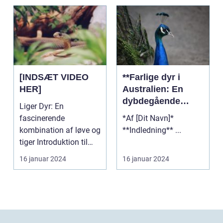
[INDSÆT VIDEO
**Farlige dyr i
HER]
Australien: En
dybdegående
Liger Dyr: En
præsentation**
fascinerende
*Af [Dit Navn]*
kombination af løve og
**Indledning** ...
tiger Introduktion til
ligerdyr ...
16 januar 2024
16 januar 2024