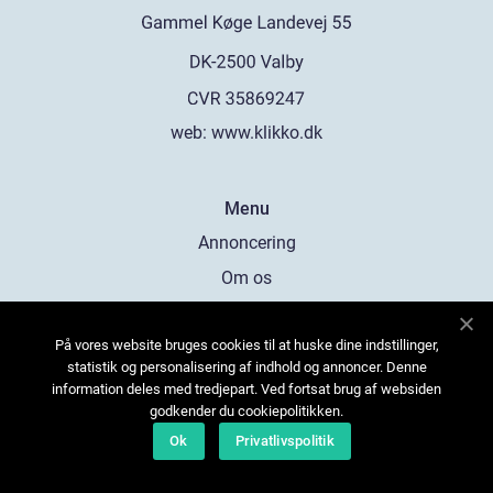
web:
www.klikko.dk
Menu
Annoncering
Om os
Cookies
På vores website bruges cookies til at huske dine indstillinger,
Kontakt os
statistik og personalisering af indhold og annoncer. Denne
Sitemap
information deles med tredjepart. Ved fortsat brug af websiden
godkender du cookiepolitikken.
Ok
Privatlivspolitik