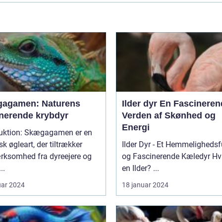
agamen: Naturens
Ilder dyr En Fascinerende
inerende krybdyr
Verden af Skønhed og
Energi
duktion: Skægagamen er en
sk øgleart, der tiltrækker
Ilder Dyr - Et Hemmelighedsf
ksomhed fra dyreejere og
og Fascinerende Kæledyr Hvad er
..
en Ilder? ...
uar 2024
18 januar 2024