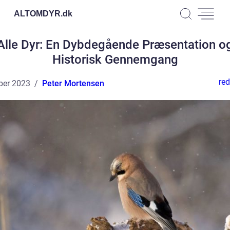
ALTOMDYR.
dk
Alle Dyr: En Dybdegående Præsentation o
Historisk Gennemgang
red
ber 2023
Peter Mortensen