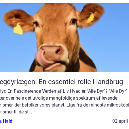
gdyrlægen: En essentiel rolle i landbrug
Dyr: En Fascinerende Verden af Liv Hvad er “Alle Dyr”? “Alle Dyr”
er over hele det utrolige mangfoldige spektrum af levende
ismer, der befolker vores planet. Lige fra de mindste mikroskop
ismer til de st...
a Hald
02 april