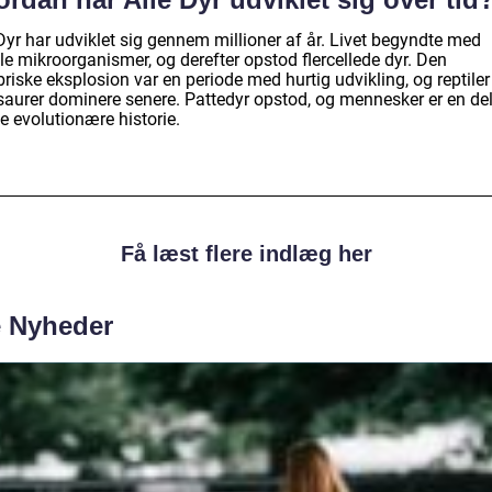
Dyr har udviklet sig gennem millioner af år. Livet begyndte med
le mikroorganismer, og derefter opstod flercellede dyr. Den
iske eksplosion var en periode med hurtig udvikling, og reptiler
saurer dominere senere. Pattedyr opstod, og mennesker er en del
e evolutionære historie.
Få læst flere indlæg her
e Nyheder