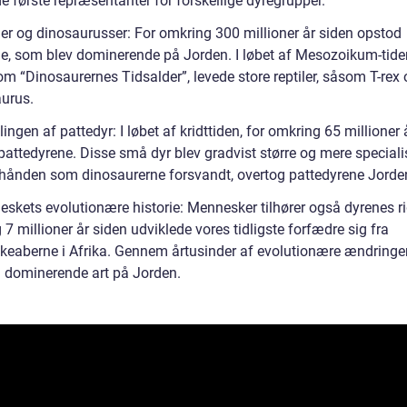
e første repræsentanter for forskellige dyregrupper.
iler og dinosaurusser: For omkring 300 millioner år siden opstod
rne, som blev dominerende på Jorden. I løbet af Mesozoikum-tide
m “Dinosaurernes Tidsalder”, levede store reptiler, såsom T-rex 
urus.
lingen af pattedyr: I løbet af kridttiden, for omkring 65 millioner 
pattedyrene. Disse små dyr blev gradvist større og mere speciali
rhånden som dinosaurerne forsvandt, overtog pattedyrene Jorde
eskets evolutionære historie: Mennesker tilhører også dyrenes ri
7 millioner år siden udviklede vores tidligste forfædre sig fra
eaberne i Afrika. Gennem årtusinder af evolutionære ændringer 
 dominerende art på Jorden.