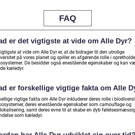
FAQ
d er det vigtigste at vide om Alle Dyr?
igtigste at vide om Alle Dyr er, at de bidrager til den utrolige
versitet på vores planet og spiller en afgørende rolle i oprethold
kosystemer. De besidder også enestående egenskaber og kan v
ede kæledyr.
d er forskellige vigtige fakta om Alle D
ellige vigtige fakta om Alle Dyr inkluderer deres rolle i biodiversi
kosystemer, deres enestående egenskaber som camouflage og
lokalisering, samt deres evne til at skabe en dyb følelsesmæssi
indelse som kæledyr.
rdan har Alle Dyr udviklet sig over tid