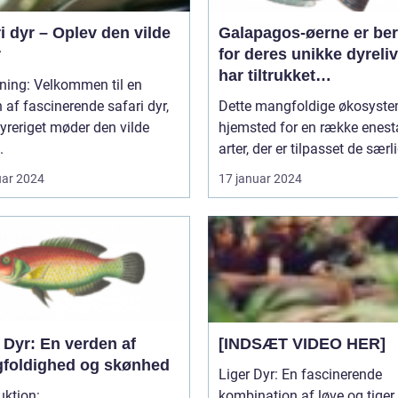
i dyr – Oplev den vilde
Galapagos-øerne er be
r
for deres unikke dyreliv
har tiltrukket
ning: Velkommen til en
dyreentusiaster og
 af fascinerende safari dyr,
Dette mangfoldige økosyste
naturforskere i årtier
yreriget møder den vilde
hjemsted for en række enes
.
arter, der er tilpasset de særli
uar 2024
17 januar 2024
 Dyr: En verden af
[INDSÆT VIDEO HER]
foldighed og skønhed
Liger Dyr: En fascinerende
Introduktion: ...
kombination af løve og tiger