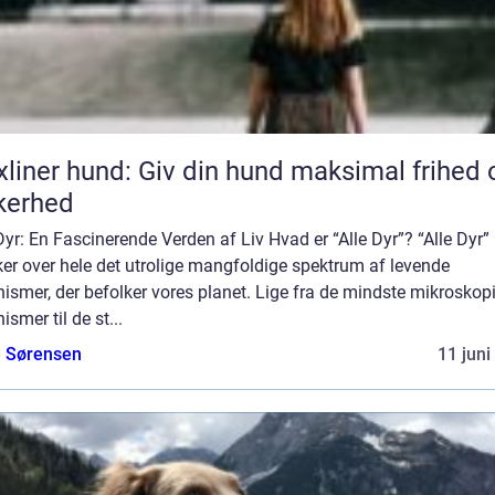
xliner hund: Giv din hund maksimal frihed 
kerhed
Dyr: En Fascinerende Verden af Liv Hvad er “Alle Dyr”? “Alle Dyr”
er over hele det utrolige mangfoldige spektrum af levende
ismer, der befolker vores planet. Lige fra de mindste mikroskop
ismer til de st...
e Sørensen
11 juni