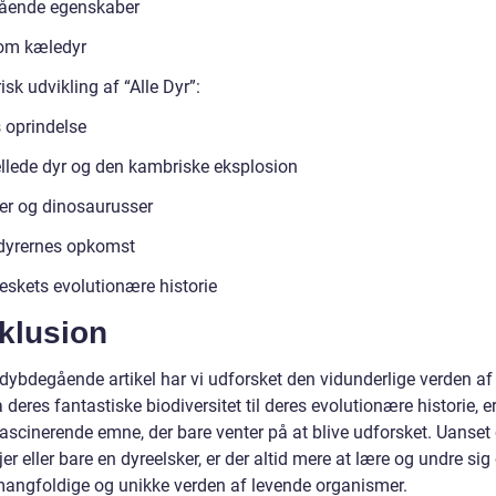
ående egenskaber
om kæledyr
isk udvikling af “Alle Dyr”:
s oprindelse
ellede dyr og den kambriske eksplosion
ler og dinosaurusser
dyrernes opkomst
skets evolutionære historie
klusion
dybdegående artikel har vi udforsket den vidunderlige verden af 
a deres fantastiske biodiversitet til deres evolutionære historie, er
 fascinerende emne, der bare venter på at blive udforsket. Uanse
jer eller bare en dyreelsker, er der altid mere at lære og undre sig 
angfoldige og unikke verden af levende organismer.