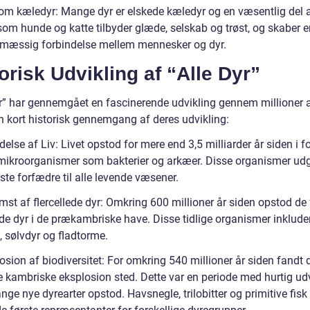
som kæledyr: Mange dyr er elskede kæledyr og en væsentlig del 
 som hunde og katte tilbyder glæde, selskab og trøst, og skaber 
smæssig forbindelse mellem mennesker og dyr.
orisk Udvikling af “Alle Dyr”
yr” har gennemgået en fascinerende udvikling gennem millioner a
en kort historisk gennemgang af deres udvikling:
delse af Liv: Livet opstod for mere end 3,5 milliarder år siden i f
mikroorganismer som bakterier og arkæer. Disse organismer ud
gste forfædre til alle levende væsener.
st af flercellede dyr: Omkring 600 millioner år siden opstod de 
ede dyr i de prækambriske have. Disse tidlige organismer inklude
 sølvdyr og fladtorme.
osion af biodiversitet: For omkring 540 millioner år siden fandt 
e kambriske eksplosion sted. Dette var en periode med hurtig udv
ge nye dyrearter opstod. Havsnegle, trilobitter og primitive fisk