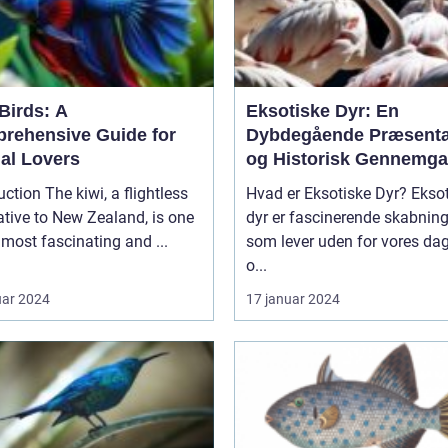
Birds: A
Eksotiske Dyr: En
rehensive Guide for
Dybdegående Præsenta
al Lovers
og Historisk Gennemg
kiwi, a flightless
Hvad er Eksotiske Dyr? Eksotiske
ative to New Zealand, is one
dyr er fascinerende skabning
 most fascinating and ...
som lever uden for vores dag
o...
uar 2024
17 januar 2024