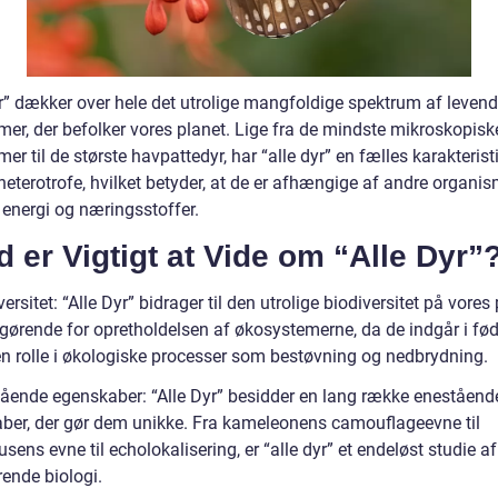
yr” dækker over hele det utrolige mangfoldige spektrum af leven
mer, der befolker vores planet. Lige fra de mindste mikroskopisk
er til de største havpattedyr, har “alle dyr” en fælles karakterist
heterotrofe, hvilket betyder, at de er afhængige af andre organis
 energi og næringsstoffer.
 er Vigtigt at Vide om “Alle Dyr”
versitet: “Alle Dyr” bidrager til den utrolige biodiversitet på vores 
fgørende for opretholdelsen af økosystemerne, da de indgår i f
en rolle i økologiske processer som bestøvning og nedbrydning.
tående egenskaber: “Alle Dyr” besidder en lang række eneståend
ber, der gør dem unikke. Fra kameleonens camouflageevne til
sens evne til echolokalisering, er “alle dyr” et endeløst studie af
ende biologi.