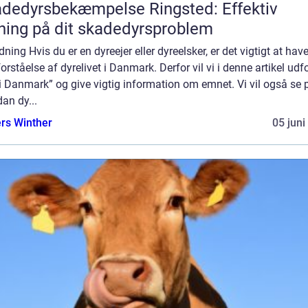
dedyrsbekæmpelse Ringsted: Effektiv
ning på dit skadedyrsproblem
dning Hvis du er en dyreejer eller dyreelsker, er det vigtigt at hav
orståelse af dyrelivet i Danmark. Derfor vil vi i denne artikel udf
i Danmark” og give vigtig information om emnet. Vi vil også se 
an dy...
rs Winther
05 juni