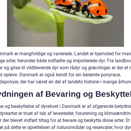
anmark er mangfoldige og varierede. Landet er hjemsted for ma
ige arter, herunder både indfødte og importerede dyr. Fra landbr
 og grise til vildtlevende dyr som rådyr og grævlinger, er der et r
 at opleve. Danmark er også kendt for sin berømte ponyrace,
dsponyer, der har været en del af landets historie i mange århun
ydningen af Bevaring og Beskytte
se og beskyttelse af dyrelivet i Danmark er af afgørende betydni
rearter er truet af tab af levesteder, forurening og klimaændrin
r der blevet indført tiltag for at bevare og beskytte disse arter. Et
l på dette er oprettelsen af naturområder og reservater, hvor dy