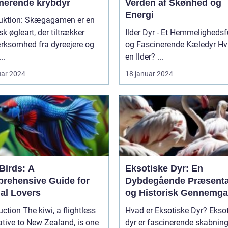
inerende krybdyr
Verden af Skønhed og
Energi
duktion: Skægagamen er en
sk øgleart, der tiltrækker
Ilder Dyr - Et Hemmelighedsf
ksomhed fra dyreejere og
og Fascinerende Kæledyr Hvad er
..
en Ilder? ...
uar 2024
18 januar 2024
Birds: A
Eksotiske Dyr: En
rehensive Guide for
Dybdegående Præsenta
al Lovers
og Historisk Gennemg
kiwi, a flightless
Hvad er Eksotiske Dyr? Eksotiske
ative to New Zealand, is one
dyr er fascinerende skabning