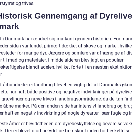
rstyrret og trives.
istorisk Gennemgang af Dyrelivet
mark
et i Danmark har ændret sig markant gennem historien. For man
eder siden var landet primært dækket af skove og marker, hvilke
vesteder for mange dyr. Jægere og samlere var afhængige af di
r til mad og materialer. I middelalderen blev jagt en populær
eskæftigelse blandt adelen, hvilket førte til en næsten ekstinktion
r.
 af århundreder er landbrug blevet en vigtig del af Danmarks øk
Dette har haft både positive og negative indvirkninger på dyrelive
 grævlinger og ræve trives i landbrugsområderne, da de kan fi
 de åbne marker. På den anden side har intensivt landbrug og bru
er haft en negativ indvirkning på nogle dyrearter, især fugle og i
este årtier er bevidstheden om dyrebeskyttelse og bevarelse voks
 Der er blevet gjort betydelige fremskridt inden for beskyttelse 