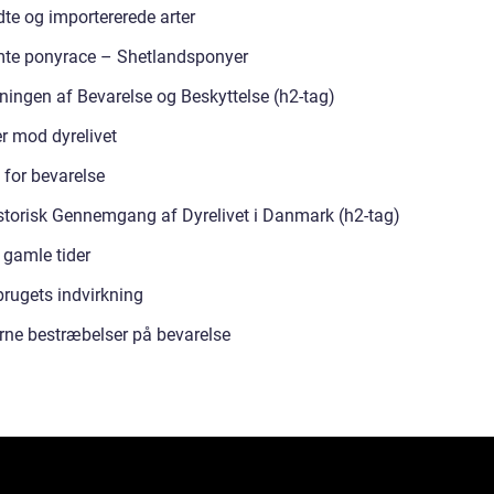
dte og importererede arter
te ponyrace – Shetlandsponyer
ningen af Bevarelse og Beskyttelse (h2-tag)
er mod dyrelivet
 for bevarelse
storisk Gennemgang af Dyrelivet i Danmark (h2-tag)
 gamle tider
rugets indvirkning
ne bestræbelser på bevarelse