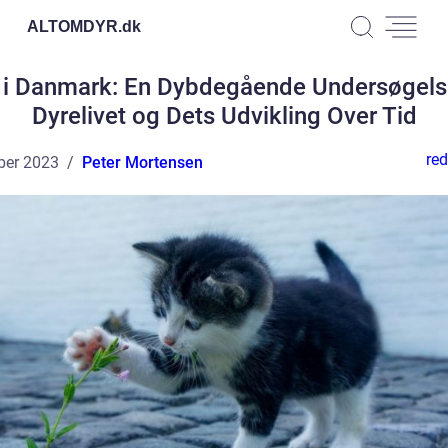
ALTOMDYR.
dk
 i Danmark: En Dybdegående Undersøgels
Dyrelivet og Dets Udvikling Over Tid
red
ber 2023
Peter Mortensen