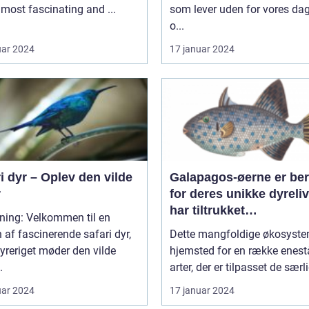
 most fascinating and ...
som lever uden for vores dag
o...
uar 2024
17 januar 2024
i dyr – Oplev den vilde
Galapagos-øerne er be
r
for deres unikke dyreliv
har tiltrukket
ning: Velkommen til en
dyreentusiaster og
 af fascinerende safari dyr,
Dette mangfoldige økosyste
naturforskere i årtier
yreriget møder den vilde
hjemsted for en række enes
.
arter, der er tilpasset de særli
uar 2024
17 januar 2024