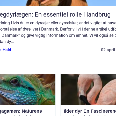
gdyrlægen: En essentiel rolle i landbrug
dning Hvis du er en dyreejer eller dyreelsker, er det vigtigt at hav
orståelse af dyrelivet i Danmark. Derfor vil vi i denne artikel udf
i Danmark” og give vigtig information om emnet. Vi vil også se 
an dy...
a Hald
02 april
agamen: Naturens
Ilder dyr En Fascinerende