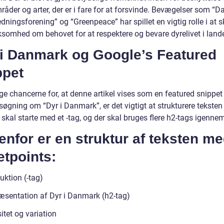
råder og arter, der er i fare for at forsvinde. Bevægelser som “
dningsforening” og “Greenpeace” har spillet en vigtig rolle i at 
omhed om behovet for at respektere og bevare dyrelivet i lande
 i Danmark og Google’s Featured
ppet
ge chancerne for, at denne artikel vises som en featured snippet
øgning om “Dyr i Danmark”, er det vigtigt at strukturere teksten 
skal starte med et -tag, og der skal bruges flere h2-tags igenne
nfor er en struktur af teksten m
etpoints:
uktion (-tag)
æsentation af Dyr i Danmark (h2-tag)
itet og variation