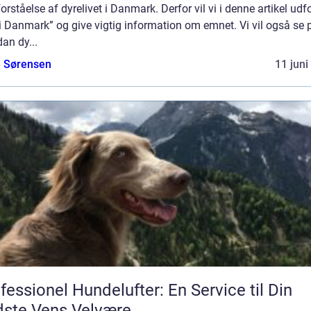
orståelse af dyrelivet i Danmark. Derfor vil vi i denne artikel udf
i Danmark” og give vigtig information om emnet. Vi vil også se 
an dy...
e Sørensen
11 juni
fessionel Hundelufter: En Service til Din
ste Vens Velvære