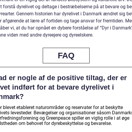
at forstå dyrelivet og deltage i bestræbelserne på at bevare og b
rearter. Gennem historien har dyrelivet i Danmark ændret sig bet
er afgørende at lære af fortiden og tage ansvar for fremtiden. M
håber vi, at du har opnået en dybere forståelse af “Dyr i Danmar
nne viden med andre dyreejere og dyreelskere.
FAQ
d er nogle af de positive tiltag, der er
vet indført for at bevare dyrelivet i
nmark?
r blevet etableret naturområder og reservater for at beskytte
livets levesteder. Bevægelser og organisationer såsom Danmark
fredningsforening og Greenpeace spiller en vigtig rolle i at øge
dstheden om behovet for dyrebeskyttelse og bevarelse.