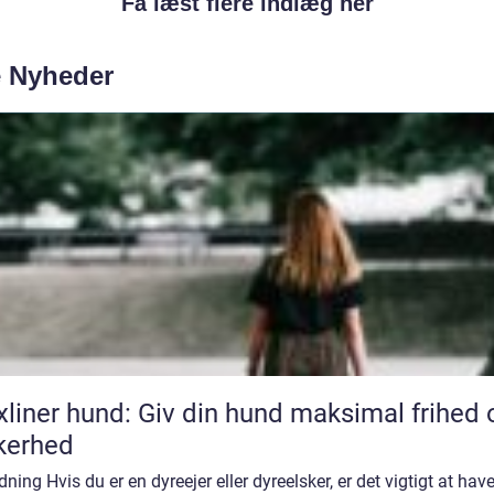
Få læst flere indlæg her
e Nyheder
xliner hund: Giv din hund maksimal frihed 
kerhed
dning Hvis du er en dyreejer eller dyreelsker, er det vigtigt at hav