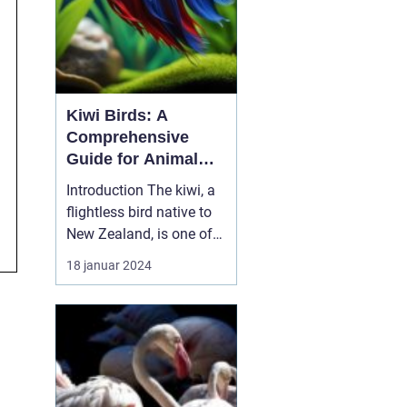
Kiwi Birds: A
Comprehensive
Guide for Animal
Lovers
Introduction The kiwi, a
flightless bird native to
New Zealand, is one of
the most fascinating
18 januar 2024
and unique creatures on
Earth. With its peculiar
appearance and
interesting behaviors, it
captures the hearts of
animal enthusiasts