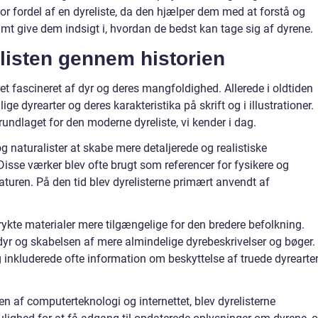
or fordel af en dyreliste, da den hjælper dem med at forstå og
samt give dem indsigt i, hvordan de bedst kan tage sig af dyrene.
elisten gennem historien
et fascineret af dyr og deres mangfoldighed. Allerede i oldtiden
ge dyrearter og deres karakteristika på skrift og i illustrationer.
rundlaget for den moderne dyreliste, vi kender i dag.
 naturalister at skabe mere detaljerede og realistiske
. Disse værker blev ofte brugt som referencer for fysikere og
aturen. På den tid blev dyrelisterne primært anvendt af
trykte materialer mere tilgængelige for den bredere befolkning.
dyr og skabelsen af mere almindelige dyrebeskrivelser og bøger.
 inkluderede ofte information om beskyttelse af truede dyrearte
n af computerteknologi og internettet, blev dyrelisterne