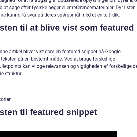
mulighed for at få adgang til opdaterede oplysninger om dyrene, 
at søge efter fysiske bøger eller referencematerialer. Dyr lister
rne kunne få svar på deres spørgsmål med et enkelt klik.
sten til at blive vist som featured
nne artikel bliver vist som en featured snippet på Google-
re teksten på en bestemt måde. Ved at bruge forskellige
ulletpoints kan vi øge relevansen og vigtigheden af forskellige d
e struktur:
torien
sten til featured snippet