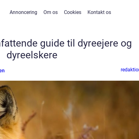
Annoncering
Om os
Cookies
Kontakt os
mfattende guide til dyreejere og
dyreelskere
redaktio
en