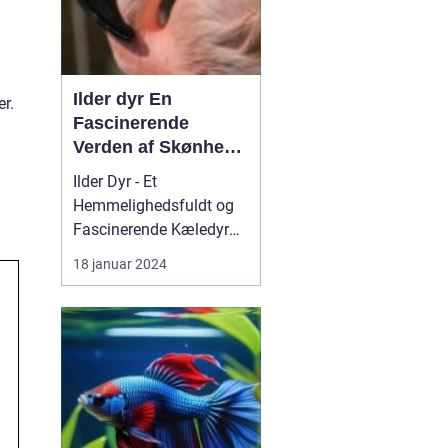
I...
Ilder dyr En
r.
Fascinerende
Verden af Skønhed
og Energi
Ilder Dyr - Et
Hemmelighedsfuldt og
Fascinerende Kæledyr
Hvad er en Ilder? Det er
18 januar 2024
en drø...