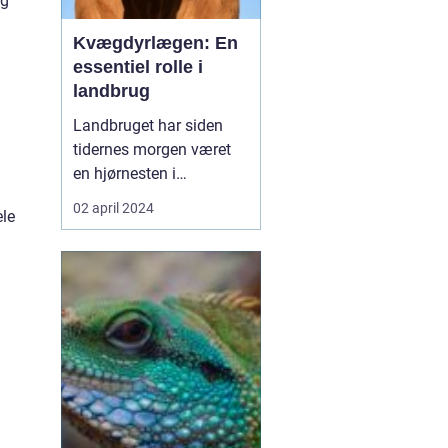
og
Kvægdyrlægen: En
essentiel rolle i
landbrug
Landbruget har siden
tidernes morgen været
en hjørnesten i
samfundet, og en af de
02 april 2024
ele
mest vitale aktører i
denne sektor er uden
tvivl kvægdyrlægen.
Disse fagfolk er
essentielle i deres rolle
med at sikre sundhed og
velfærd for et af de mest
udbredte lan...