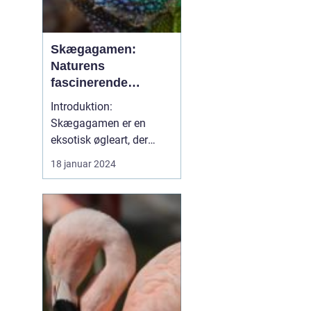
Skægagamen:
Naturens
fascinerende
krybdyr
Introduktion:
Skægagamen er en
eksotisk øgleart, der
tiltrækker
18 januar 2024
opmærksomhed fra
dyreejere og dyreelskere
over hele verden. Med
sin imponerende
størrelse og
karakteristiske udseende
er skægagamen blevet
et populært kæledyr
blandt reptilentusiaster.