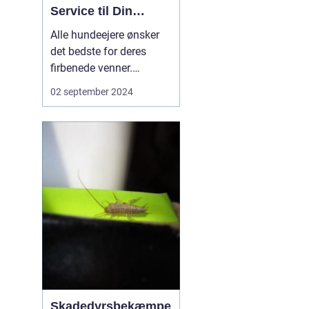
Service til Din
Bedste Vens
Alle hundeejere ønsker
Velvære
det bedste for deres
firbenede venner.
Moderne livsstil
02 september 2024
indebærer ofte travle
arbejdsdage,
familieforpligtelser og
overraskende aftaler,
som kan gøre det en
udfordring at tilbyde sin
hund tilstrækkelig...
Skadedyrsbekæmpe