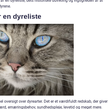
f en dyreliste, dets historiske udvikling og vigtigheden af at
dyrene.
r en dyreliste
l oversigt over dyrearter. Det er et værdifuldt redskab, der giver
rd, ernæringsbehov, sundhedspleje, levetid og meget mere.