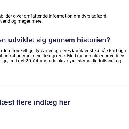
?
kab, der giver omfattende information om dyrs adfærd,
evetid og meget mere.
en udviklet sig gennem historien?
tere forskellige dyrearter og deres karakteristika på skrift og i
v illustrationerne mere detaljerede. Med industrialiseringen blev
ge, og i det 20. århundrede blev dyrelisterne digitaliseret og
læst flere indlæg her