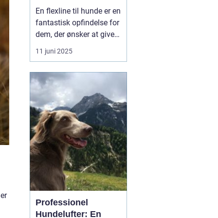
En flexline til hunde er en
fantastisk opfindelse for
dem, der ønsker at give
deres hunde både frihed
11 juni 2025
og sikkerhed under
gåturen. Denne artikel vil
dykke ned i, hvordan
flexliner fungerer,
fordelene ved at bruge
dem, samt hvordan m...
 er
Professionel
Hundelufter: En