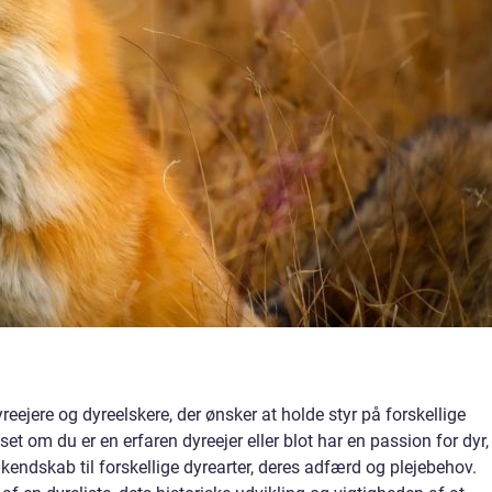
dyreejere og dyreelskere, der ønsker at holde styr på forskellige
set om du er en erfaren dyreejer eller blot har en passion for dyr,
kendskab til forskellige dyrearter, deres adfærd og plejebehov.