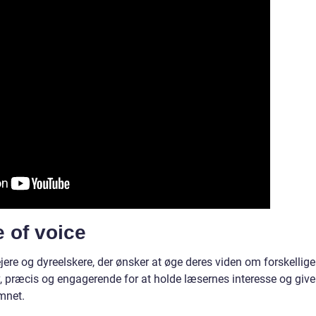
 of voice
jere og dyreelskere, der ønsker at øge deres viden om forskellige
v, præcis og engagerende for at holde læsernes interesse og give
mnet.