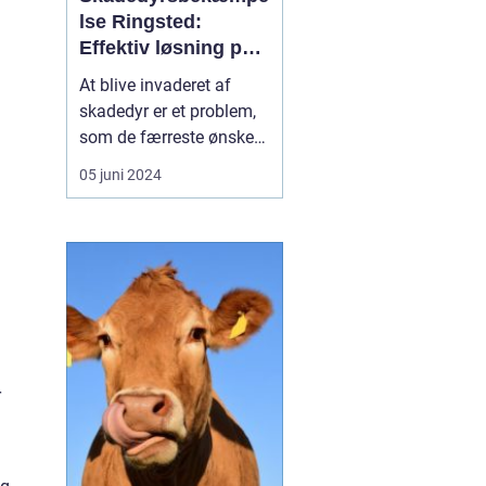
lse Ringsted:
Effektiv løsning på
dit
At blive invaderet af
skadedyrsproblem
skadedyr er et problem,
som de færreste ønsker
at stå overfor. Hvad
05 juni 2024
enten det drejer sig om
irriterende insekter, mus,
rotter, eller andre
uvelkomne gæster, kan
det skabe store gener for
både husejere og
virksomheder i Ringsted
...
r