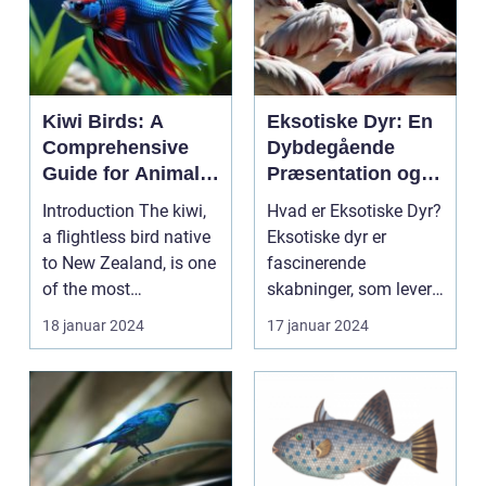
Kiwi Birds: A
Eksotiske Dyr: En
Comprehensive
Dybdegående
Guide for Animal
Præsentation og
Lovers
Historisk
Introduction The kiwi,
Hvad er Eksotiske Dyr?
Gennemgang
a flightless bird native
Eksotiske dyr er
to New Zealand, is one
fascinerende
of the most
skabninger, som lever
fascinating and ...
uden for vores daglige
18 januar 2024
17 januar 2024
o...