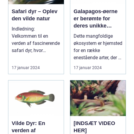
Safari dyr – Oplev
Galapagos-øerne
den vilde natur
er berømte for
deres unikke
Indledning:
dyreliv, der har
Velkommen til en
Dette mangfoldige
tiltrukket
verden af fascinerende
økosystem er hjemsted
dyreentusiaster og
safari dyr, hvor
for en række
naturforskere i
dyreriget møder den
enestående arter, der er
årtier
vilde natur...
tilpasset de særlige f...
17 januar 2024
17 januar 2024
Vilde Dyr: En
[INDSÆT VIDEO
verden af
HER]