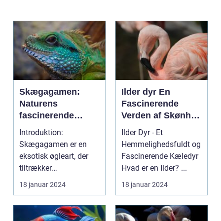
Skægagamen:
Ilder dyr En
Naturens
Fascinerende
fascinerende
Verden af Skønhed
krybdyr
og Energi
Introduktion:
Ilder Dyr - Et
Skægagamen er en
Hemmelighedsfuldt og
eksotisk øgleart, der
Fascinerende Kæledyr
tiltrækker
Hvad er en Ilder? ...
opmærksomhed fra
18 januar 2024
18 januar 2024
dyreejere og dyreel...