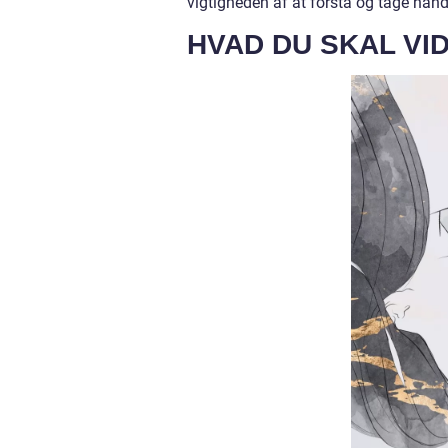
vigtigheden af at forstå og tage hån
HVAD DU SKAL VI