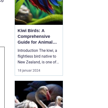
 op
Kiwi Birds: A
Comprehensive
Guide for Animal
Lovers
Introduction The kiwi, a
flightless bird native to
New Zealand, is one of
the most fascinating
18 januar 2024
and unique creatures on
Earth. With its peculiar
appearance and
interesting behaviors, it
captures the hearts of
animal enthusiasts