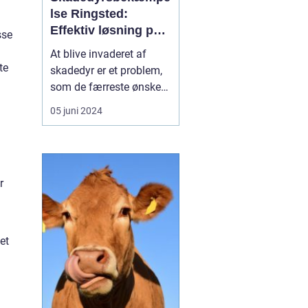
lse Ringsted:
Effektiv løsning på
sse
dit
At blive invaderet af
skadedyrsproblem
te
skadedyr er et problem,
som de færreste ønsker
at stå overfor. Hvad
05 juni 2024
enten det drejer sig om
irriterende insekter, mus,
rotter, eller andre
uvelkomne gæster, kan
r
det skabe store gener for
både husejere og
virksomheder i Ringsted
...
et