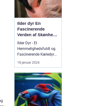
I...
Ilder dyr En
Fascinerende
Verden af Skønhed
og Energi
Ilder Dyr - Et
Hemmelighedsfuldt og
Fascinerende Kæledyr
Hvad er en Ilder? Det er
18 januar 2024
en drø...
og