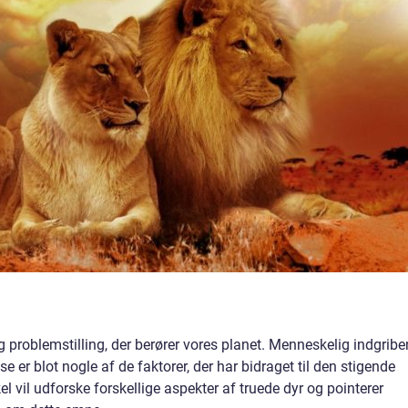
 problemstilling, der berører vores planet. Menneskelig indgribe
er blot nogle af de faktorer, der har bidraget til den stigende
el vil udforske forskellige aspekter af truede dyr og pointerer