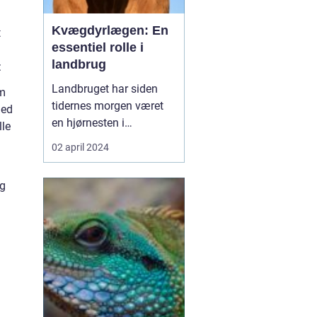
Kvægdyrlægen: En
t
essentiel rolle i
landbrug
:
Landbruget har siden
om
tidernes morgen været
med
en hjørnesten i
lle
samfundet, og en af de
02 april 2024
mest vitale aktører i
denne sektor er uden
og
tvivl kvægdyrlægen.
Disse fagfolk er
essentielle i deres rolle
med at sikre sundhed og
velfærd for et af de mest
udbredte lan...