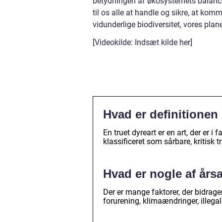
betydningen af økosystemets balance k
til os alle at handle og sikre, at k
vidunderlige biodiversitet, vores plane
[Videokilde: Indsæt kilde her]
Hvad er definitionen 
En truet dyreart er en art, der er i 
klassificeret som sårbare, kritisk 
Hvad er nogle af årsag
Der er mange faktorer, der bidrage
forurening, klimaændringer, illega