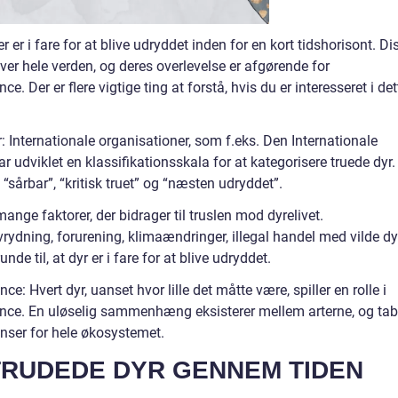
 er i fare for at blive udryddet inden for en kort tidshorisont. Di
over hele verden, og deres overlevelse er afgørende for
 Der er flere vigtige ting at forstå, hvis du er interesseret i det
r: Internationale organisationer, som f.eks. Den Internationale
r udviklet en klassifikationsskala for at kategorisere truede dyr.
sårbar”, “kritisk truet” og “næsten udryddet”.
 mange faktorer, der bidrager til truslen mod dyrelivet.
ydning, forurening, klimaændringer, illegal handel med vilde dy
de til, at dyr er i fare for at blive udryddet.
: Hvert dyr, uanset hvor lille det måtte være, spiller en rolle i
nce. En uløselig sammenhæng eksisterer mellem arterne, og tab
nser for hele økosystemet.
TRUDEDE DYR GENNEM TIDEN