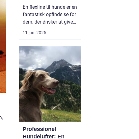
En flexline til hunde er en
fantastisk opfindelse for
dem, der ønsker at give
deres hunde både frihed
11 juni 2025
og sikkerhed under
gåturen. Denne artikel vil
dykke ned i, hvordan
flexliner fungerer,
fordelene ved at bruge
dem, samt hvordan m...
n,
Professionel
Hundelufter: En