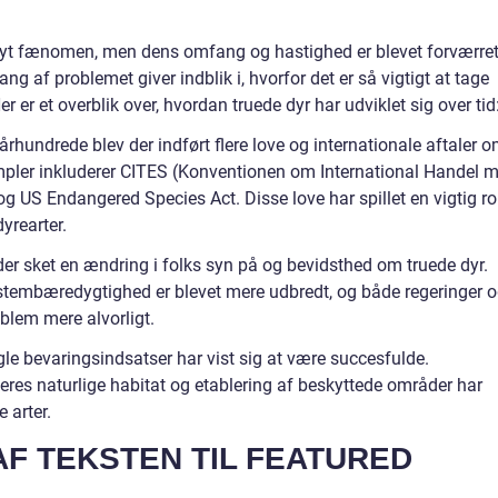
 nyt fænomen, men dens omfang og hastighed er blevet forværre
 af problemet giver indblik i, hvorfor det er så vigtigt at tage
Her er et overblik over, hvordan truede dyr har udviklet sig over tid
. århundrede blev der indført flere love og internationale aftaler 
empler inkluderer CITES (Konventionen om International Handel 
og US Endangered Species Act. Disse love har spillet en vigtig ro
yrearter.
 der sket en ændring i folks syn på og bevidsthed om truede dyr.
tembæredygtighed er blevet mere udbredt, og både regeringer 
blem mere alvorligt.
le bevaringsindsatser har vist sig at være succesfulde.
 deres naturlige habitat og etablering af beskyttede områder har
 arter.
F TEKSTEN TIL FEATURED