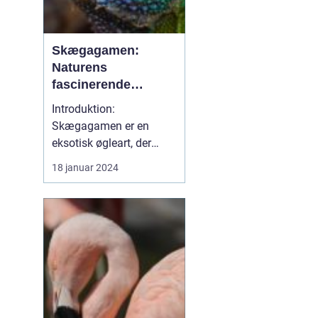
Skægagamen:
Naturens
fascinerende
krybdyr
Introduktion:
Skægagamen er en
eksotisk øgleart, der
tiltrækker
18 januar 2024
opmærksomhed fra
dyreejere og dyreelskere
over hele verden. Med
sin imponerende
størrelse og
karakteristiske udseende
er skægagamen blevet
et populært kæledyr
blandt reptilentusiaster.