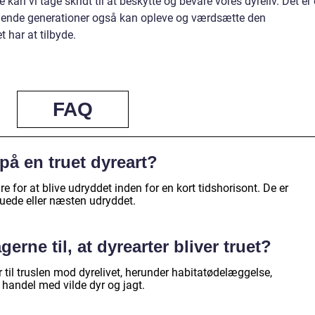
an vi tage skridt til at beskytte og bevare vores dyreliv. Det er
ommende generationer også kan opleve og værdsætte den
t har at tilbyde.
FAQ
på en truet dyreart?
fare for at blive udryddet inden for en kort tidshorisont. De er
truede eller næsten udryddet.
erne til, at dyrearter bliver truet?
r til truslen mod dyrelivet, herunder habitatødelæggelse,
l handel med vilde dyr og jagt.