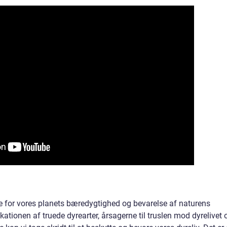
de for vores planets bæredygtighed og bevarelse af naturens
ationen af truede dyrearter, årsagerne til truslen mod dyrelivet 