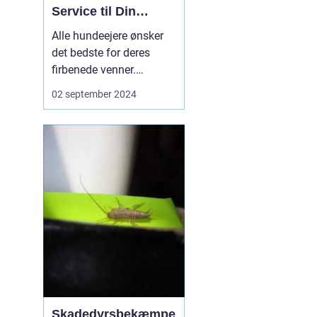
Service til Din
Bedste Vens
Alle hundeejere ønsker
Velvære
det bedste for deres
firbenede venner.
Moderne livsstil
02 september 2024
indebærer ofte travle
arbejdsdage,
familieforpligtelser og
overraskende aftaler,
som kan gøre det en
udfordring at tilbyde sin
hund tilstrækkelig...
Skadedyrsbekæmpe