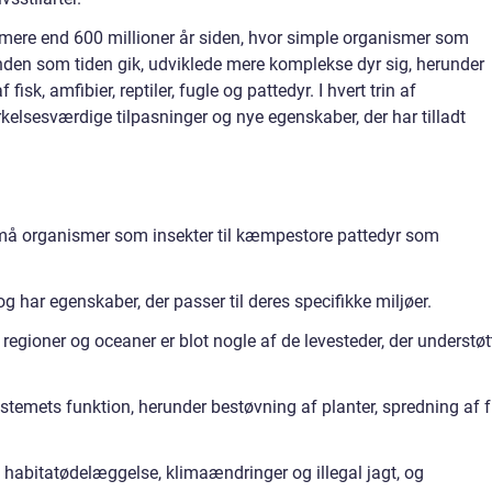
il mere end 600 millioner år siden, hvor simple organismer som
en som tiden gik, udviklede mere komplekse dyr sig, herunder
 fisk, amfibier, reptiler, fugle og pattedyr. I hvert trin af
elsesværdige tilpasninger og nye egenskaber, der har tilladt
 små organismer som insekter til kæmpestore pattedyr som
g har egenskaber, der passer til deres specifikke miljøer.
 regioner og oceaner er blot nogle af de levesteder, der understøt
osystemets funktion, herunder bestøvning af planter, spredning af f
f habitatødelæggelse, klimaændringer og illegal jagt, og