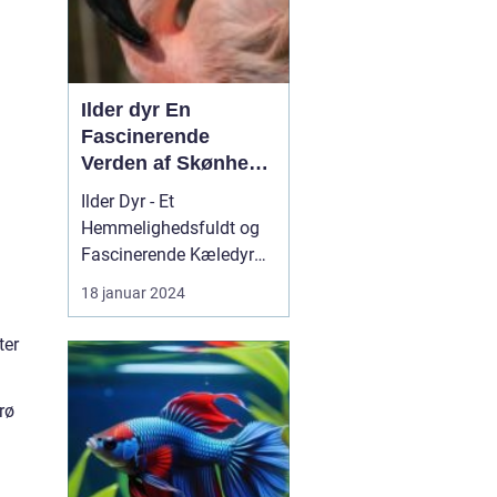
I...
Ilder dyr En
Fascinerende
Verden af Skønhed
og Energi
Ilder Dyr - Et
Hemmelighedsfuldt og
Fascinerende Kæledyr
Hvad er en Ilder? Det er
18 januar 2024
en drø...
ter
rø