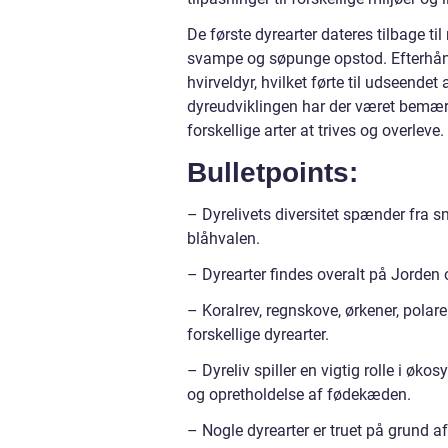
De første dyrearter dateres tilbage t
svampe og søpunge opstod. Efterhånd
hvirveldyr, hvilket førte til udseendet af
dyreudviklingen har der været bemærk
forskellige arter at trives og overleve.
Bulletpoints:
– Dyrelivets diversitet spænder fra
blåhvalen.
– Dyrearter findes overalt på Jorden o
– Koralrev, regnskove, ørkener, polare
forskellige dyrearter.
– Dyreliv spiller en vigtig rolle i øk
og opretholdelse af fødekæden.
– Nogle dyrearter er truet på grund a