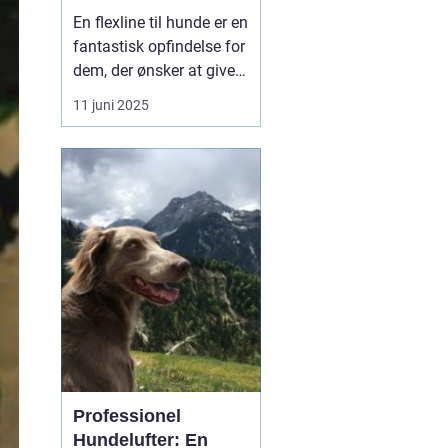
En flexline til hunde er en
fantastisk opfindelse for
dem, der ønsker at give
deres hunde både frihed
11 juni 2025
og sikkerhed under
gåturen. Denne artikel vil
dykke ned i, hvordan
flexliner fungerer,
fordelene ved at bruge
dem, samt hvordan m...
Professionel
Hundelufter: En