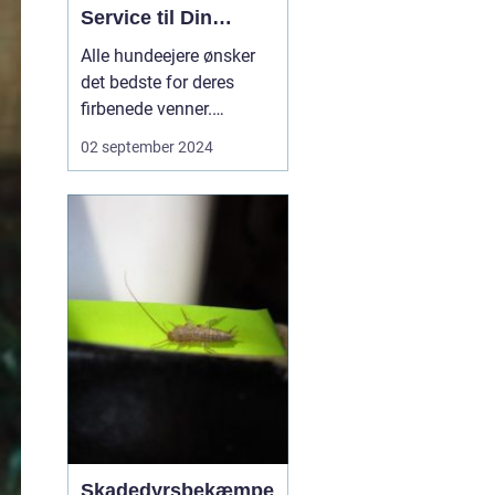
Service til Din
Bedste Vens
Alle hundeejere ønsker
Velvære
det bedste for deres
firbenede venner.
Moderne livsstil
02 september 2024
indebærer ofte travle
arbejdsdage,
familieforpligtelser og
overraskende aftaler,
som kan gøre det en
udfordring at tilbyde sin
hund tilstrækkelig...
Skadedyrsbekæmpe