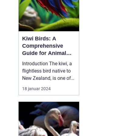
Kiwi Birds: A
Comprehensive
Guide for Animal
Lovers
Introduction The kiwi, a
flightless bird native to
New Zealand, is one of
the most fascinating
18 januar 2024
and unique creatures on
Earth. With its peculiar
appearance and
interesting behaviors, it
captures the hearts of
animal enthusiasts