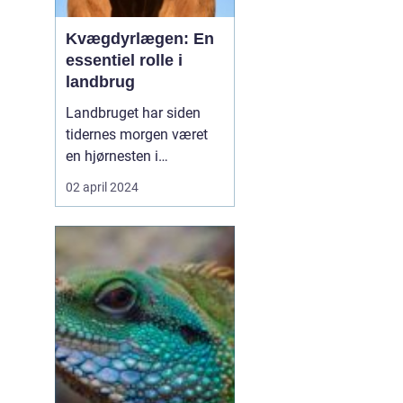
Kvægdyrlægen: En
essentiel rolle i
landbrug
Landbruget har siden
tidernes morgen været
en hjørnesten i
samfundet, og en af de
02 april 2024
mest vitale aktører i
denne sektor er uden
tvivl kvægdyrlægen.
Disse fagfolk er
essentielle i deres rolle
med at sikre sundhed og
velfærd for et af de mest
udbredte lan...