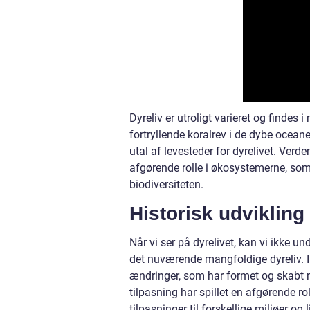
Dyreliv er utroligt varieret og findes i
fortryllende koralrev i de dybe oceane
utal af levesteder for dyrelivet. Verde
afgørende rolle i økosystemerne, som
biodiversiteten.
Historisk udvikling
Når vi ser på dyrelivet, kan vi ikke un
det nuværende mangfoldige dyreliv. I 
ændringer, som har formet og skabt n
tilpasning har spillet en afgørende ro
tilpasninger til forskellige miljøer og li