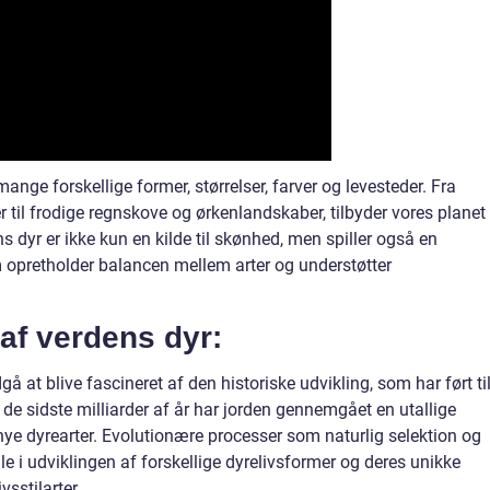
 mange forskellige former, størrelser, farver og levesteder. Fra
r til frodige regnskove og ørkenlandskaber, tilbyder vores planet 
ns dyr er ikke kun en kilde til skønhed, men spiller også en
 opretholder balancen mellem arter og understøtter
 af verdens dyr:
dgå at blive fascineret af den historiske udvikling, som har ført ti
de sidste milliarder af år har jorden gennemgået en utallige
ye dyrearter. Evolutionære processer som naturlig selektion og
lle i udviklingen af forskellige dyrelivsformer og deres unikke
vsstilarter.