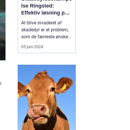
lse Ringsted:
Effektiv løsning på
dit
At blive invaderet af
skadedyrsproblem
skadedyr er et problem,
som de færreste ønsker
at stå overfor. Hvad
05 juni 2024
enten det drejer sig om
irriterende insekter, mus,
rotter, eller andre
uvelkomne gæster, kan
det skabe store gener for
n
både husejere og
virksomheder i Ringsted
...