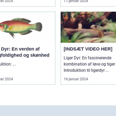
uar 2024
17 januar 2024
 Dyr: En verden af
[INDSÆT VIDEO HER]
foldighed og skønhed
Liger Dyr: En fascinerende
Introduktion: ...
kombination af løve og tiger
Introduktion til ligerdyr ...
uar 2024
16 januar 2024