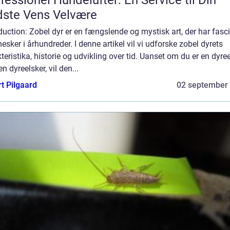
fessionel Hundelufter: En Service til Din
ste Vens Velvære
duction: Zobel dyr er en fængslende og mystisk art, der har fasc
sker i århundreder. I denne artikel vil vi udforske zobel dyrets
teristika, historie og udvikling over tid. Uanset om du er en dyree
 en dyreelsker, vil den...
t Pilgaard
02 september