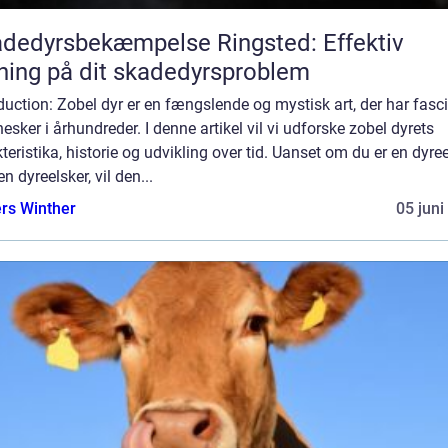
dedyrsbekæmpelse Ringsted: Effektiv
ning på dit skadedyrsproblem
duction: Zobel dyr er en fængslende og mystisk art, der har fasc
sker i århundreder. I denne artikel vil vi udforske zobel dyrets
teristika, historie og udvikling over tid. Uanset om du er en dyree
 en dyreelsker, vil den...
rs Winther
05 juni