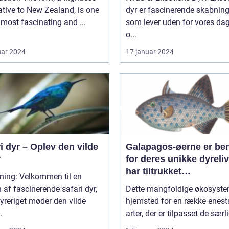
ative to New Zealand, is one
dyr er fascinerende skabning
 most fascinating and ...
som lever uden for vores dag
o...
uar 2024
17 januar 2024
i dyr – Oplev den vilde
Galapagos-øerne er be
r
for deres unikke dyreliv
har tiltrukket
ning: Velkommen til en
dyreentusiaster og
 af fascinerende safari dyr,
Dette mangfoldige økosyste
naturforskere i årtier
yreriget møder den vilde
hjemsted for en række enes
.
arter, der er tilpasset de særli