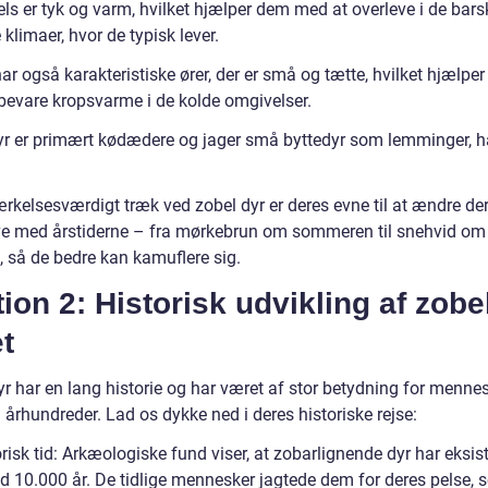
ls er tyk og varm, hvilket hjælper dem med at overleve i de bars
 klimaer, hvor de typisk lever.
ar også karakteristiske ører, der er små og tætte, hvilket hjælpe
bevare kropsvarme i de kolde omgivelser.
yr er primært kødædere og jager små byttedyr som lemminger, h
rkelsesværdigt træk ved zobel dyr er deres evne til at ændre de
ve med årstiderne – fra mørkebrun om sommeren til snehvid om
, så de bedre kan kamuflere sig.
ion 2: Historisk udvikling af zobe
t
yr har en lang historie og har været af stor betydning for menne
århundreder. Lad os dykke ned i deres historiske rejse:
risk tid: Arkæologiske fund viser, at zobarlignende dyr har eksist
d 10.000 år. De tidlige mennesker jagtede dem for deres pelse, 