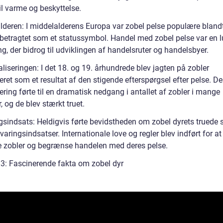
il varme og beskyttelse.
lderen: I middelalderens Europa var zobel pelse populære bland
 betragtet som et statussymbol. Handel med zobel pelse var en l
ng, der bidrog til udviklingen af handelsruter og handelsbyer.
aliseringen: I det 18. og 19. århundrede blev jagten på zobler
eret som et resultat af den stigende efterspørgsel efter pelse. D
ering førte til en dramatisk nedgang i antallet af zobler i mange
 og de blev stærkt truet.
sindsats: Heldigvis førte bevidstheden om zobel dyrets truede st
varingsindsatser. Internationale love og regler blev indført for at
e zobler og begrænse handelen med deres pelse.
 3: Fascinerende fakta om zobel dyr