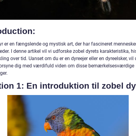
oduction:
yr er en fængslende og mystisk art, der har fascineret mennesker
der. I denne artikel vil vi udforske zobel dyrets karakteristika, hi
ling over tid. Uanset om du er en dyreejer eller en dyreelsker, vil
 forsyne dig med værdifuld viden om disse bemærkelsesværdige
ger.
ion 1: En introduktion til zobel dy