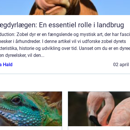
gdyrlægen: En essentiel rolle i landbrug
duction: Zobel dyr er en fængslende og mystisk art, der har fasc
sker i århundreder. I denne artikel vil vi udforske zobel dyrets
teristika, historie og udvikling over tid. Uanset om du er en dyree
 en dyreelsker, vil den...
a Hald
02 april