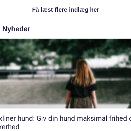
Få læst flere indlæg her
e Nyheder
xliner hund: Giv din hund maksimal frihed 
kerhed