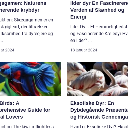
agamen: Naturens
Ilder dyr En Fascinerende
inerende krybdyr
Verden af Skønhed og
Energi
duktion: Skægagamen er en
sk øgleart, der tiltrækker
Ilder Dyr - Et Hemmelighedsf
ksomhed fra dyreejere og
og Fascinerende Kæledyr Hvad er
..
en Ilder? ...
uar 2024
18 januar 2024
Birds: A
Eksotiske Dyr: En
rehensive Guide for
Dybdegående Præsenta
al Lovers
og Historisk Gennemg
kiwi, a flightless
Hvad er Eksotiske Dyr? Eksotiske