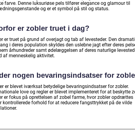
e farve. Denne luksuriøse pels tilfører elegance og glamour til
ædningsgenstande og er et symbol på stil og status.
rfor er zobler truet i dag?
r er truet på grund af overjagt og tab af levesteder. Den dramat
ang i deres population skyldes den uslebne jagt efter deres pels
nem århundreder samt ødelæggelsen af deres naturlige levested
 af menneskelig aktivitet.
 der nogen bevaringsindsatser for zobl
er er blevet iværksat betydelige bevaringsindsatser for zobler.
nationale love og regler er blevet implementeret for at beskytte z
er er fokus på oprettelsen af zobel farme, hvor zobler opdrættes
 kontrollerede forhold for at reducere fangsttrykket på de vilde
lationer.