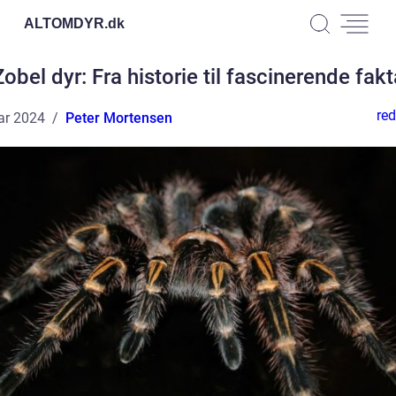
ALTOMDYR.
dk
Zobel dyr: Fra historie til fascinerende fakt
red
ar 2024
Peter Mortensen