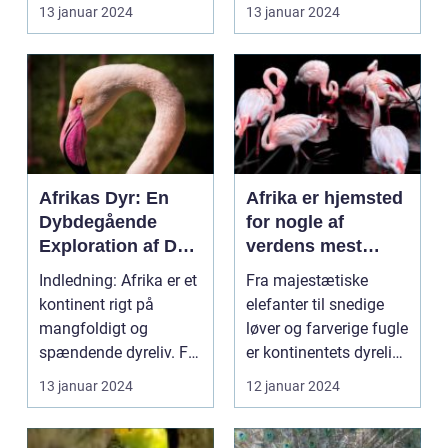
som tiltrækker
der er hjemsted for en
13 januar 2024
13 januar 2024
dyreentusia...
utrol...
Afrikas Dyr: En
Afrika er hjemsted
Dybdegående
for nogle af
Exploration af Det
verdens mest
Unikke Dyreliv på
fascinerende og
Indledning: Afrika er et
Fra majestætiske
Kontinentet
unikke dyr
kontinent rigt på
elefanter til snedige
mangfoldigt og
løver og farverige fugle
spændende dyreliv. Fra
er kontinentets dyreliv
majestætiske elefa...
en af dens s...
13 januar 2024
12 januar 2024