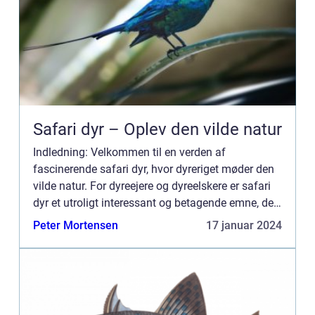
Safari dyr – Oplev den vilde natur
Indledning: Velkommen til en verden af
fascinerende safari dyr, hvor dyreriget møder den
vilde natur. For dyreejere og dyreelskere er safari
dyr et utroligt interessant og betagende emne, der
ønsker at udforske og lære om disse smukke
Peter Mortensen
17 januar 2024
skabninger. I d...