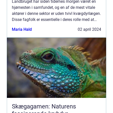
Landbruget har siden tidernes morgen været en
hjørnesten i samfundet, og en af de mest vitale
aktører i denne sektor er uden tvivl kvægdyrlægen.
Disse fagfolk er essentielle i deres rolle med at
sikre sundhed og velfærd for et af de mest
Maria Hald
02 april 2024
udbredte lan...
Skægagamen: Naturens