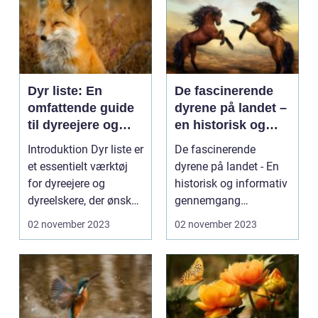
Dyr liste: En
De fascinerende
omfattende guide
dyrene på landet –
til dyreejere og
en historisk og
dyreelskere
informativ
Introduktion Dyr liste er
De fascinerende
gennemgang
et essentielt værktøj
dyrene på landet - En
for dyreejere og
historisk og informativ
dyreelskere, der ønsker
gennemgang
at holde st...
Introduktion til dyrene
02 november 2023
02 november 2023
p...