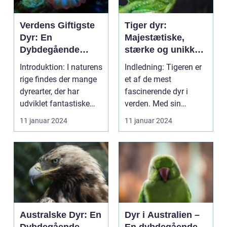
Verdens Giftigste
Tiger dyr:
Dyr: En
Majestætiske,
Dybdegående
stærke og unikke
Undersøgelse af
skabninger
Introduktion: I naturens
Indledning: Tigeren er
Naturens Farligste
rige findes der mange
et af de mest
Skabninger
dyrearter, der har
fascinerende dyr i
udviklet fantastiske
verden. Med sin
forsvarsmekan...
smukke orange pels,
11 januar 2024
11 januar 2024
sorte st...
Australske Dyr: En
Dyr i Australien –