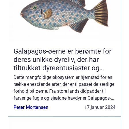
Galapagos-øerne er berømte for
deres unikke dyreliv, der har
tiltrukket dyreentusiaster og
naturforskere i årtier
Dette mangfoldige økosystem er hjemsted for en
række enestående arter, der er tilpasset de særlige
forhold på øerne. Fra store landskildpadder til
farverige fugle og sjældne havdyr er Galapagos-
dyrene virkelig fascinerende. I denne artikel dykker
Peter Mortensen
17 januar 2024
vi ...