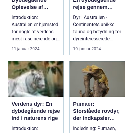
Dybdegående
En dybdegående
Oplevelse af
rejse gennem
Australiens Unikke
kontinentets
Introduktion:
Dyr i Australien -
Dyreliv
unikke dyreliv
Australien er hjemsted
Continentets unikke
for nogle af verdens
fauna og betydning for
mest fascinerende og
dyreinteresserede
unikke dyr. Fra de ma...
Introduktion til A...
11 januar 2024
10 januar 2024
Verdens dyr: En
Pumaer:
dybdegående rejse
Storslåede rovdyr,
ind i naturens rige
der indkapsler
styrke og elegance
Introduktion:
Indledning: Pumaen,