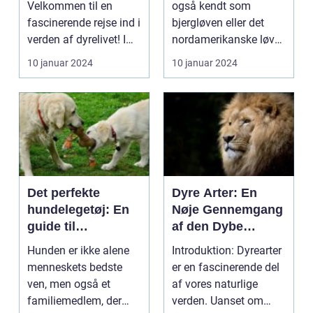
Velkommen til en
også kendt som
fascinerende rejse ind i
bjergløven eller det
verden af dyrelivet! I
nordamerikanske løve,
denne artikel vil vi ...
er et fascinerende dyr...
10 januar 2024
10 januar 2024
Det perfekte
Dyre Arter: En
hundelegetøj: En
Nøje Gennemgang
guide til
af den Dybe
hundeelskere
Dyrerige Verden
Hunden er ikke alene
Introduktion: Dyrearter
menneskets bedste
er en fascinerende del
ven, men også et
af vores naturlige
familiemedlem, der
verden. Uanset om