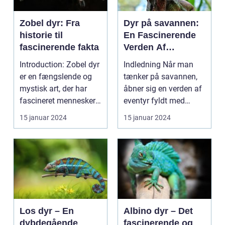
Zobel dyr: Fra
Dyr på savannen:
historie til
En Fascinerende
fascinerende fakta
Verden Af
Majestætiske
Introduction: Zobel dyr
Indledning Når man
Skabninger
er en fængslende og
tænker på savannen,
mystisk art, der har
åbner sig en verden af
fascineret mennesker i
eventyr fyldt med
århundreder....
majestætiske dyr og...
15 januar 2024
15 januar 2024
Los dyr – En
Albino dyr – Det
dybdegående
fascinerende og