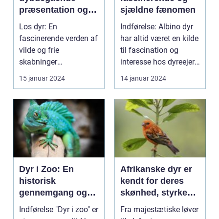
præsentation og
sjældne fænomen
historisk
Los dyr: En
Indførelse: Albino dyr
gennemgang
fascinerende verden af
har altid været en kilde
vilde og frie
til fascination og
skabninger
interesse hos dyreejere
Introduktion til los dyr
og dyreel...
15 januar 2024
14 januar 2024
...
Dyr i Zoo: En
Afrikanske dyr er
historisk
kendt for deres
gennemgang og
skønhed, styrke
præsentation af
og unikke
Indførelse "Dyr i zoo" er
Fra majestætiske løver
vores firbenede
tilpasninger til de