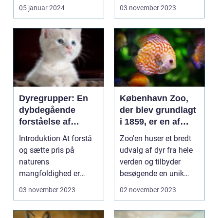
kræver
man er dyreejer...
05 januar 2024
03 november 2023
opmærksomhed,
omso...
Dyregrupper: En
København Zoo,
dybdegående
der blev grundlagt
forståelse af
i 1859, er en af
naturens
Europas ældste
Introduktion At forstå
Zoo'en huser et bredt
mangfoldighed
zoologiske haver
og sætte pris på
udvalg af dyr fra hele
og en populær
naturens
verden og tilbyder
attraktion i
mangfoldighed er
besøgende en unik
Danmarks
essentielt for alle
mulighed for at ko...
03 november 2023
02 november 2023
hovedstad
dyreelskere og...