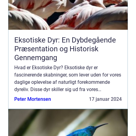
Eksotiske Dyr: En Dybdegående
Præsentation og Historisk
Gennemgang
Hvad er Eksotiske Dyr? Eksotiske dyr er
fascinerende skabninger, som lever uden for vores
daglige oplevelse af naturligt forekommende
dyreliv. Disse dyr skiller sig ud fra vores
almindelige husdyr og lokale vilde dyr på grund af
Peter Mortensen
17 januar 2024
deres unikke egenskab...