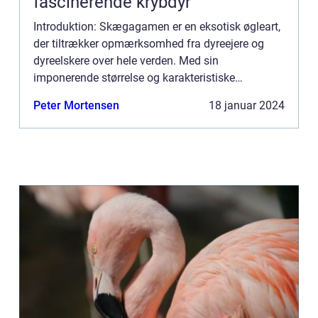
fascinerende krybdyr
Introduktion: Skægagamen er en eksotisk øgleart,
der tiltrækker opmærksomhed fra dyreejere og
dyreelskere over hele verden. Med sin
imponerende størrelse og karakteristiske
udseende er skægagamen blevet et populært
Peter Mortensen
18 januar 2024
kæledyr blandt reptilentusiaster. I...