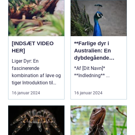
[INDSÆT VIDEO
**Farlige dyr i
HER]
Australien: En
dybdegående
Liger Dyr: En
præsentation**
fascinerende
*Af [Dit Navn]*
kombination af løve og
**Indledning** ...
tiger Introduktion til
ligerdyr ...
16 januar 2024
16 januar 2024