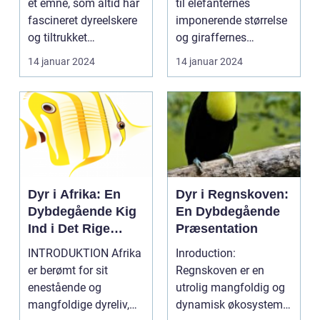
et emne, som altid har
til elefanternes
venner
forskellige
fascineret dyreelskere
imponerende størrelse
økosystemer på
og tiltrukket
og giraffernes
kontinentet
mennesker fra ...
nådesløse hals, er der
14 januar 2024
14 januar 2024
...
Dyr i Afrika: En
Dyr i Regnskoven:
Dybdegående Kig
En Dybdegående
Ind i Det Rige
Præsentation
Dyreliv på
INTRODUKTION Afrika
Inroduction:
Kontinentet
er berømt for sit
Regnskoven er en
enestående og
utrolig mangfoldig og
mangfoldige dyreliv,
dynamisk økosystem,