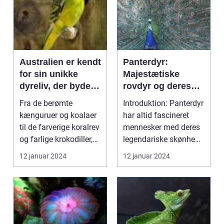
Australien er kendt
Panterdyr:
for sin unikke
Majestætiske
dyreliv, der byder
rovdyr og deres
på en række
fascinerende
Fra de berømte
Introduktion: Panterdyr
fascinerende og
udvikling over tid
kænguruer og koalaer
har altid fascineret
eksotiske arter
til de farverige koralrev
mennesker med deres
og farlige krokodiller,
legendariske skønhed,
har Australien...
styrke og beh...
12 januar 2024
12 januar 2024