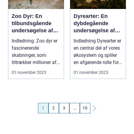
Zoo Dyr: En
Dyrearter: En
tilbundsgående
dybdegående
undersøgelse af
undersøgelse af
dyreparkers
den naturlige
Indledning: Zoo dyr er
Indledning Dyrearter er
fantastiske
verden
fascinerende
en central del af vores
skabninger
skabninger, som
økosystem og spiller
tiltrækker millioner af
en afgørende rolle for
mennesker over hele
at opre...
01 november 2023
01 november 2023
verd...
1
2
3
…
10